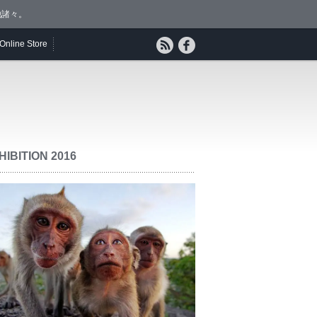
他諸々。
Online Store
HIBITION 2016