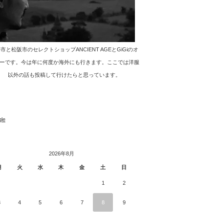
市と松阪市のセレクトショップANCIENT AGEとGiGiのオ
ーです。今は年に何度か海外にも行きます。ここでは洋服
以外の話も投稿して行けたらと思っています。
le
2026年8月
月
火
水
木
金
土
日
1
2
3
4
5
6
7
8
9