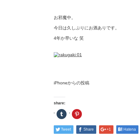
お邪魔中。
今日は久しぶりにお酒ありです。
4年か早いな 笑
iPhoneからの投稿
share:
ク
ク
リ
リ
ッ
ッ
ク
ク
し
し
Tweet
Share
+1
Hatena
て
て
Tumblr
Pinterest