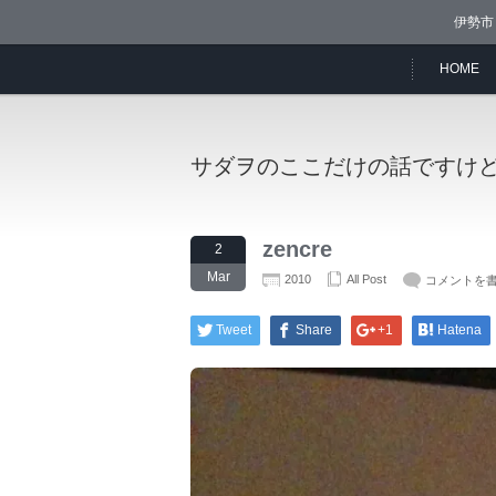
伊勢市
HOME
サダヲのここだけの話ですけ
zencre
2
Mar
2010
All Post
コメントを
Tweet
Share
+1
Hatena