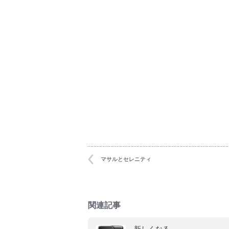
で
で
共
共
有
有
(新
(新
し
し
い
い
ウ
ウ
ィ
ィ
ン
ン
ド
ド
ウ
ウ
で
で
開
開
き
き
ま
ま
す)
す)
マサルとセレニティ
関連記事