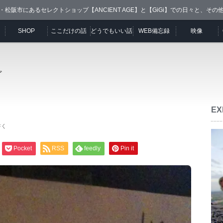
・松阪市にあるセレクトショップ【ANCIENT AGE】と【GiGi】での日々と、その
SHOP
ここだけの話
どうでもいい話
WEB備忘録
映像
ど
EX
書く
Pocket
RSS
feedly
Pin it