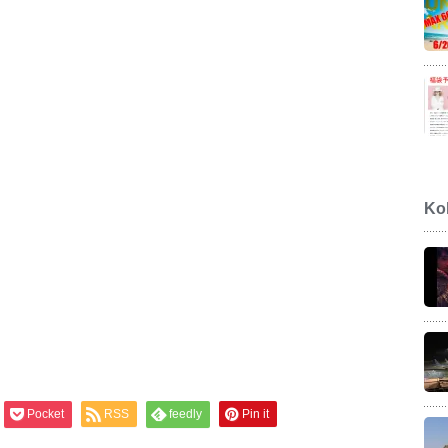
Ko
Pocket
RSS
feedly
Pin it