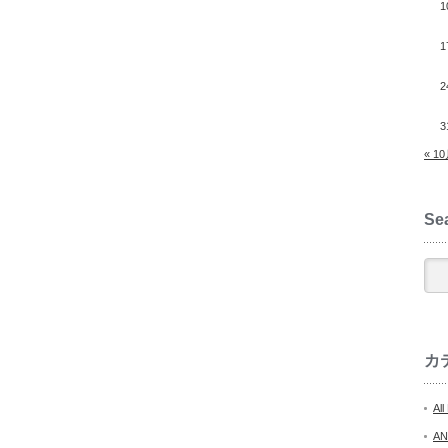
1
1
2
3
« 1
Se
カ
All
AN