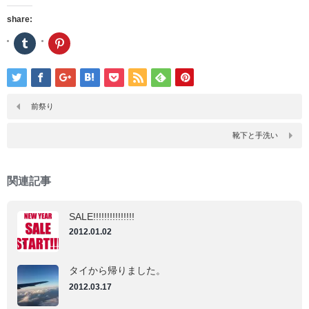
share:
ク
ク
リ
リ
ッ
ッ
ク
ク
し
し
て
て
Tumblr
Pinterest
で
で
前祭り
共
共
有
有
(新
(新
靴下と手洗い
し
し
い
い
ウ
ウ
ィ
ィ
ン
ン
関連記事
ド
ド
ウ
ウ
で
で
開
開
SALE!!!!!!!!!!!!!!!
き
き
ま
ま
2012.01.02
す)
す)
タイから帰りました。
2012.03.17