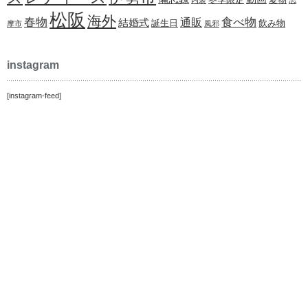
内装
志
松阪
海外
春物
食べ物
通販
結婚式
誕生日
飲み物
摩市
風邪
instagram
[instagram-feed]