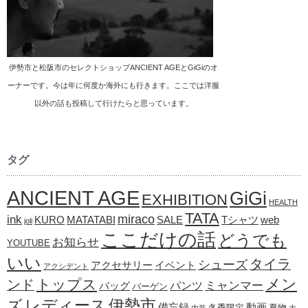
伊勢市と松阪市のセレクトショップANCIENT AGEとGiGiのオ
ーナーです。今は年に何度か海外にも行きます。ここでは洋服
以外の話も投稿して行けたらと思っています。
タグ
ANCIENT AGE
GiGi
EXHIBITION
HEALTH
TATA
ink
miraco
KURO
MATATABI
SALE
Tシャツ
web
joli
ここだけの話
どうでも
お知らせ
YOUTUBE
いい
タイラ
シューズ
アクセサリー
イベント
アクシデント
メン
トップス
ンド
ミャンマー
パンツ
バッグ
バーゲン
レディース
伊勢市
ズ
備忘録
動画
冬季限定
夏物