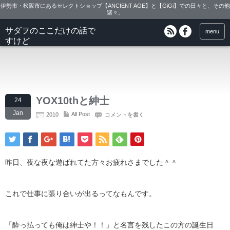
伊勢市・松阪市にあるセレクトショップ【ANCIENT AGE】と【GiGi】での日々と、その他
諸々。
サダヲのここだけの話で
menu
すけど
YOX10thと紳士
24
Jan
All Post
2010
コメントを書く
昨日、夜な夜な遊ばれてた方々お疲れさまでした＾＾
これで仕事に張り合いが出るってなもんです。
「酔っ払っても俺は紳士や！！」と名言を残したこの方の誕生日