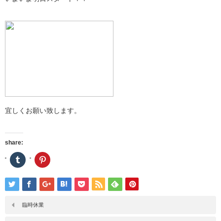
宜しくお願い致します。
share:
ク
ク
リ
リ
ッ
ッ
ク
ク
し
し
て
て
Tumblr
Pinterest
で
で
臨時休業
共
共
有
有