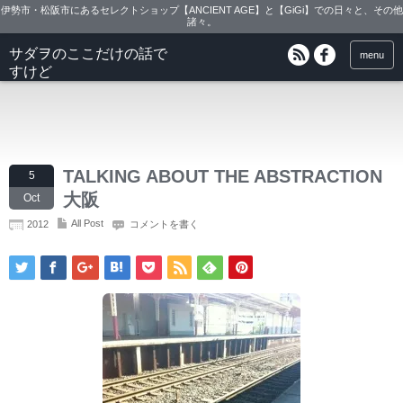
伊勢市・松阪市にあるセレクトショップ【ANCIENT AGE】と【GiGi】での日々と、その他
諸々。
サダヲのここだけの話で
menu
すけど
TALKING ABOUT THE ABSTRACTION
5
大阪
Oct
All Post
2012
コメントを書く