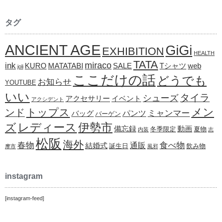
タグ
ANCIENT AGE
GiGi
EXHIBITION
HEALTH
TATA
ink
miraco
KURO
MATATABI
SALE
Tシャツ
web
joli
ここだけの話
どうでも
お知らせ
YOUTUBE
いい
タイラ
シューズ
アクセサリー
イベント
アクシデント
メン
トップス
ンド
ミャンマー
パンツ
バッグ
バーゲン
レディース
伊勢市
ズ
備忘録
動画
冬季限定
夏物
内装
志
松阪
海外
春物
食べ物
通販
結婚式
誕生日
飲み物
摩市
風邪
instagram
[instagram-feed]