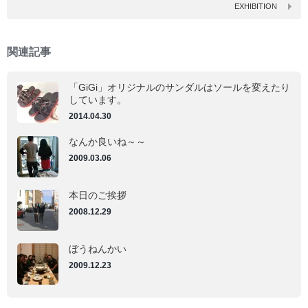
(新
(新
EXHIBITION
し
し
い
い
ウ
ウ
ィ
ィ
ン
ン
関連記事
ド
ド
ウ
ウ
で
で
開
開
「GiGi」オリジナルのサンダルはソールを変えたり
き
き
ま
ま
しています。
す)
す)
2014.04.30
なんか良いね～～
2009.03.06
本日のご挨拶
2008.12.29
ぼうねんかい
2009.12.23