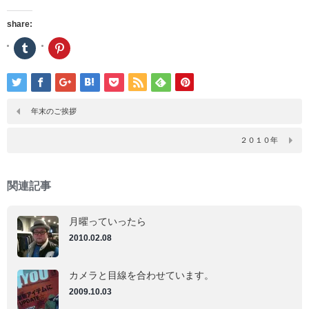
share:
ク
ク
リ
リ
ッ
ッ
ク
ク
し
し
て
て
Tumblr
Pinterest
で
で
年末のご挨拶
共
共
有
有
(新
(新
２０１０年
し
し
い
い
ウ
ウ
ィ
ィ
ン
ン
関連記事
ド
ド
ウ
ウ
で
で
開
開
月曜っていったら
き
き
ま
ま
2010.02.08
す)
す)
カメラと目線を合わせています。
2009.10.03