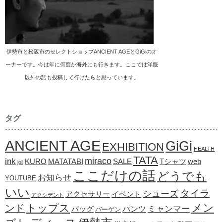
伊勢市と松阪市のセレクトショップANCIENT AGEとGiGiのオ
ーナーです。今は年に何度か海外にも行きます。ここでは洋服
以外の話も投稿して行けたらと思っています。
タグ
ANCIENT AGE
GiGi
EXHIBITION
HEALTH
TATA
ink
miraco
KURO
MATATABI
SALE
Tシャツ
web
joli
ここだけの話
どうでも
お知らせ
YOUTUBE
いい
タイラ
シューズ
アクセサリー
イベント
アクシデント
メン
トップス
ンド
ミャンマー
パンツ
バッグ
バーゲン