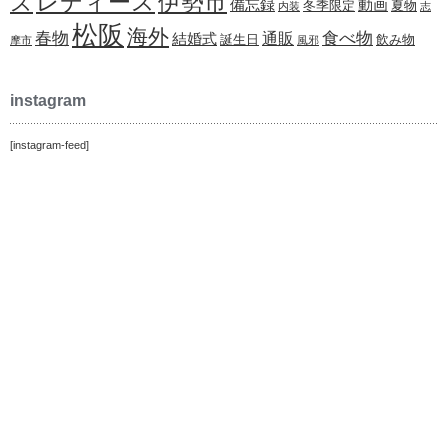
レディース
伊勢市
ズ
備忘録
動画
冬季限定
夏物
内装
志
松阪
海外
春物
食べ物
通販
結婚式
誕生日
飲み物
摩市
風邪
instagram
[instagram-feed]