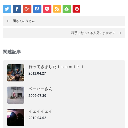
ッ
ッ
ク
ク
し
し
て
て
Tumblr
Pinterest
で
で
岡さんのうどん
共
共
有
有
(新
(新
岩手に行ってる人見てますか？
し
し
い
い
ウ
ウ
ィ
ィ
ン
ン
関連記事
ド
ド
ウ
ウ
で
で
開
開
行ってきましたｔｓｕｍｉｋｉ
き
き
ま
ま
2011.04.27
す)
す)
ペーハーさん
2009.07.30
イェイイェイ
2010.04.02