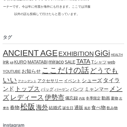
ーナーです。今は年に何度か海外にも行きます。ここでは洋服
以外の話も投稿して行けたらと思っています。
タグ
ANCIENT AGE
GiGi
EXHIBITION
HEALTH
TATA
ink
miraco
KURO
MATATABI
SALE
Tシャツ
web
joli
ここだけの話
どうでも
お知らせ
YOUTUBE
いい
タイラ
シューズ
アクセサリー
イベント
アクシデント
メン
トップス
ンド
ミャンマー
パンツ
バッグ
バーゲン
レディース
伊勢市
ズ
備忘録
動画
冬季限定
夏物
内装
志
松阪
海外
春物
食べ物
通販
結婚式
誕生日
飲み物
摩市
風邪
instagram