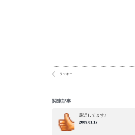
い
い
ウ
ウ
ィ
ィ
ン
ン
ド
ド
ウ
ウ
で
で
開
開
き
き
ま
ま
す)
す)
ラッキー
関連記事
最近してます♪
2009.01.17