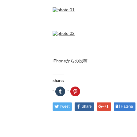
iPhoneからの投稿
share:
ク
ク
リ
リ
ッ
ッ
ク
ク
し
し
Tweet
Share
+1
Hatena
て
て
Tumblr
Pinterest
で
で
共
共
有
有
(新
(新
し
し