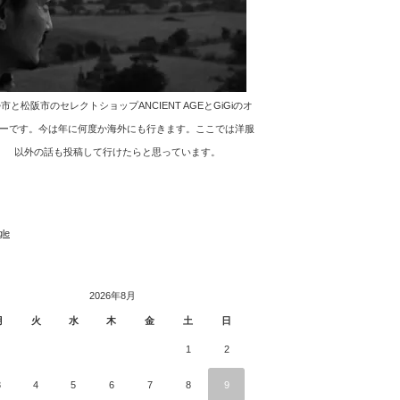
市と松阪市のセレクトショップANCIENT AGEとGiGiのオ
ーです。今は年に何度か海外にも行きます。ここでは洋服
以外の話も投稿して行けたらと思っています。
le
2026年8月
月
火
水
木
金
土
日
1
2
3
4
5
6
7
8
9