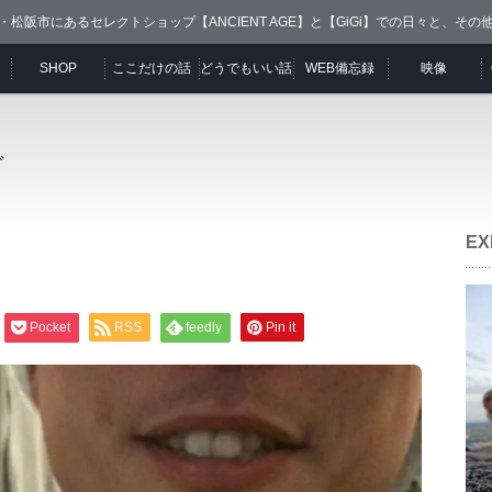
・松阪市にあるセレクトショップ【ANCIENT AGE】と【GiGi】での日々と、その
SHOP
ここだけの話
どうでもいい話
WEB備忘録
映像
ど
EX
Pocket
RSS
feedly
Pin it