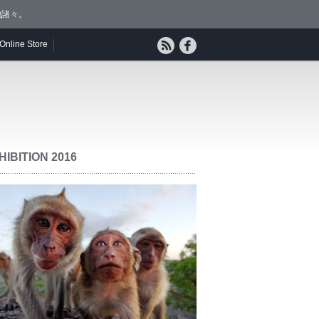
他諸々。
Online Store
HIBITION 2016