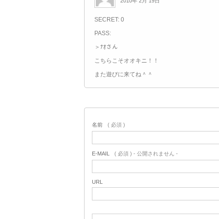
2010年 2月 19日
SECRET: 0
PASS:
＞ﾅｵさん
こちらこそオオキニ！！
また遊びに来てね＾＾
名前
( 必須 )
E-MAIL
( 必須 ) - 公開されません -
URL