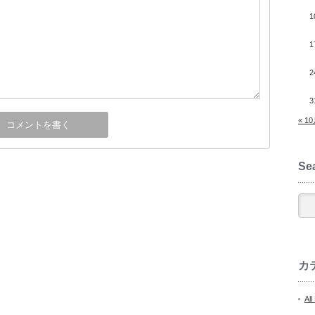
1
1
2
3
« 1
Se
カ
All