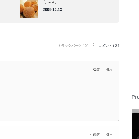
う～ん
2009.12.13
トラックバック ( 0 )
コメント ( 2 )
返信
引用
Pro
返信
引用