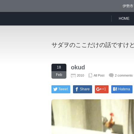
伊勢市
HOME
サダヲのここだけの話ですけ
okud
18
Feb
2010
All Post
2 comments
Tweet
Share
+1
Hatena