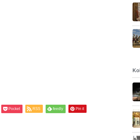
Ko
Pocket
RSS
feedly
Pin it