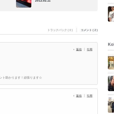
2012.02.11
トラックバック ( 0 )
コメント ( 2 )
Ko
返信
引用
ント助かります！頑張ります☆
返信
引用