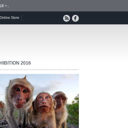
他諸々。
Online Store
HIBITION 2016