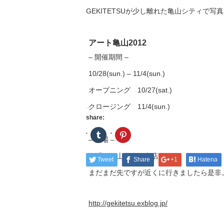
GEKITETSUが少し離れた亀山シティで
アート亀山2012
– 開催期間 –
10/28(sun.) – 11/4(sun.)
オープニング 10/27(sat.)
クロージング 11/4(sun.)
share:
ク
ク
– 会場 –
リ
リ
ッ
ッ
ク
ク
三重県亀山市東町商店街
し
し
Tweet
Share
+1
Hatena
て
て
Tumblr
Pinterest
まだまだ先ですが近くに行きましたら是非
で
で
共
共
有
有
(新
(新
http://gekitetsu.exblog.jp/
し
し
い
い
ウ
ウ