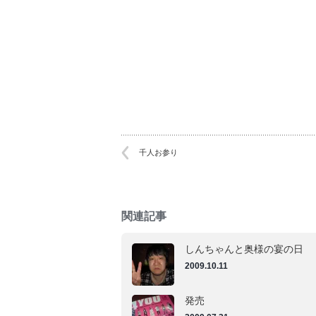
ィ
ィ
ン
ン
ド
ド
ウ
ウ
で
で
開
開
き
き
ま
ま
す)
す)
千人お参り
関連記事
しんちゃんと奥様の宴の日
2009.10.11
発売