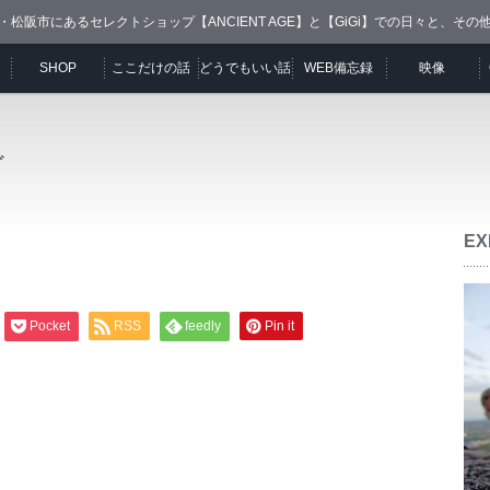
・松阪市にあるセレクトショップ【ANCIENT AGE】と【GiGi】での日々と、その
SHOP
ここだけの話
どうでもいい話
WEB備忘録
映像
ど
EX
Pocket
RSS
feedly
Pin it