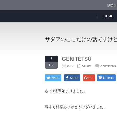
伊勢市
HOME
サダヲのここだけの話ですけ
GEKITETSU
6
Aug
2012
All Post
2 comments
Tweet
Share
+1
Hatena
さて1週間始まりました。
週末も皆様ありがとうございました。