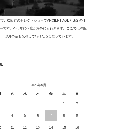
市と松阪市のセレクトショップANCIENT AGEとGiGiのオ
ーです。今は年に何度か海外にも行きます。ここでは洋服
以外の話も投稿して行けたらと思っています。
le
2026年8月
月
火
水
木
金
土
日
1
2
3
4
5
6
7
8
9
0
11
12
13
14
15
16