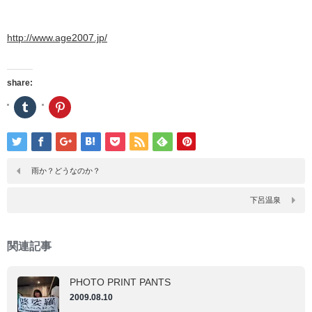
http://www.age2007.jp/
share:
ク
ク
リ
リ
ッ
ッ
ク
ク
し
し
て
て
Tumblr
Pinterest
で
で
雨か？どうなのか？
共
共
有
有
(新
(新
下呂温泉
し
し
い
い
ウ
ウ
ィ
ィ
ン
ン
関連記事
ド
ド
ウ
ウ
で
で
開
開
PHOTO PRINT PANTS
き
き
ま
ま
2009.08.10
す)
す)