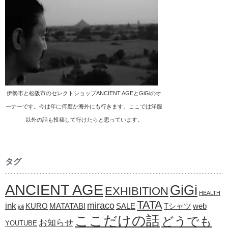
伊勢市と松阪市のセレクトショップANCIENT AGEとGiGiのオ
ーナーです。今は年に何度か海外にも行きます。ここでは洋服
以外の話も投稿して行けたらと思っています。
タグ
ANCIENT AGE
GiGi
EXHIBITION
HEALTH
TATA
ink
miraco
KURO
MATATABI
SALE
Tシャツ
web
joli
ここだけの話
どうでも
お知らせ
YOUTUBE