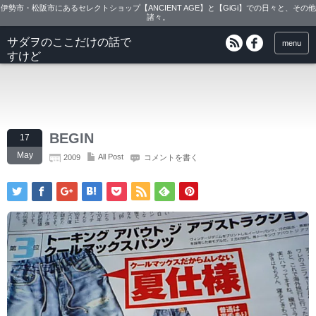
伊勢市・松阪市にあるセレクトショップ【ANCIENT AGE】と【GiGi】での日々と、その他
諸々。
サダヲのここだけの話で
menu
すけど
BEGIN
17
May
All Post
2009
コメントを書く