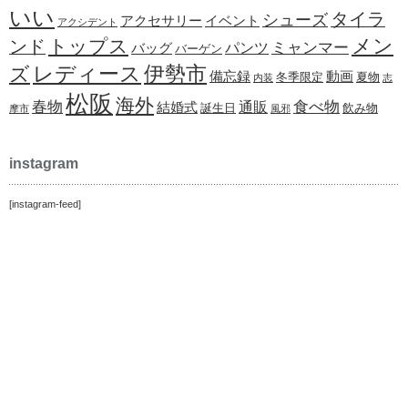
いい
タイラ
シューズ
アクセサリー
イベント
アクシデント
メン
トップス
ンド
ミャンマー
パンツ
バッグ
バーゲン
レディース
伊勢市
ズ
備忘録
動画
冬季限定
夏物
内装
志
松阪
海外
春物
食べ物
通販
結婚式
誕生日
飲み物
摩市
風邪
instagram
[instagram-feed]