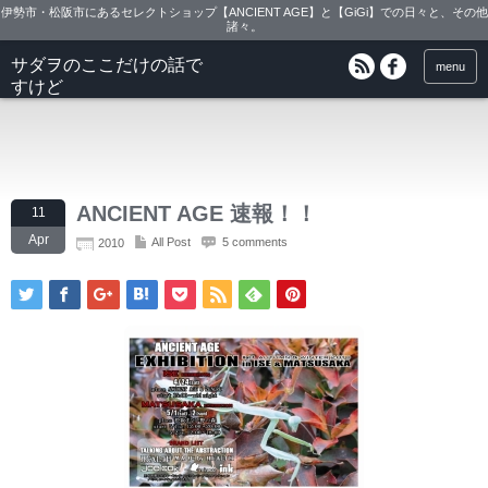
伊勢市・松阪市にあるセレクトショップ【ANCIENT AGE】と【GiGi】での日々と、その他
諸々。
サダヲのここだけの話で
menu
すけど
ANCIENT AGE 速報！！
11
Apr
All Post
5 comments
2010