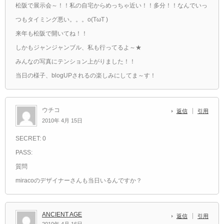
松阪で展示会～！！私の自宅からめっちゃ近い！！多分！！なんでいっ
つもタイミング悪い。。。o(TωT )
来年も松阪で開いてね！！
しかもジャンジャンブル、私も行ってるよ～★
みんなの写真にテンション上がりました！！
当日の様子、blogUPされるの楽しみにしてま～す！
ウチコ
返信
引用
2010年 4月 15日
SECRET: 0
PASS:
質問
miracoのデザイナーさんも当日いるんですか？
ANCIENT AGE
返信
引用