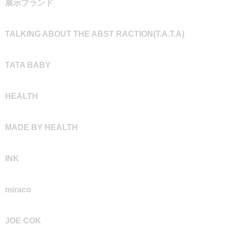
展示ブランド
TALKING ABOUT THE ABST RACTION(T.A.T.A)
TATA BABY
HEALTH
MADE BY HEALTH
INK
miraco
JOE COK