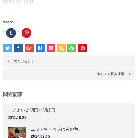
0596-26-1661
share:
ク
ク
リ
リ
ッ
ッ
ク
ク
し
し
て
て
Tumblr
Pinterest
で
で
めまぐるしく
共
共
有
有
(新
(新
カリスマ接客店員
し
し
い
い
ウ
ウ
ィ
ィ
ン
ン
関連記事
ド
ド
ウ
ウ
で
で
開
開
いよいよ明日と明後日
き
き
ま
ま
2011.10.28
す)
す)
ニットキャップは春の色。
2014.02.05