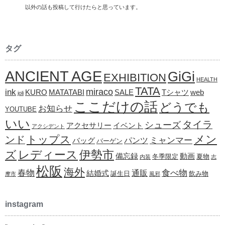
以外の話も投稿して行けたらと思っています。
タグ
ANCIENT AGE
GiGi
EXHIBITION
HEALTH
TATA
ink
miraco
KURO
MATATABI
SALE
Tシャツ
web
joli
ここだけの話
どうでも
お知らせ
YOUTUBE
いい
タイラ
シューズ
アクセサリー
イベント
アクシデント
メン
トップス
ンド
ミャンマー
パンツ
バッグ
バーゲン
レディース
伊勢市
ズ
備忘録
動画
冬季限定
夏物
内装
志
松阪
海外
春物
食べ物
通販
結婚式
誕生日
飲み物
摩市
風邪
instagram