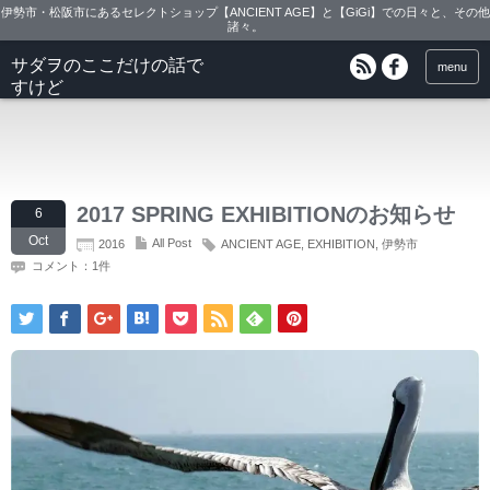
伊勢市・松阪市にあるセレクトショップ【ANCIENT AGE】と【GiGi】での日々と、その他
諸々。
サダヲのここだけの話で
menu
すけど
2017 SPRING EXHIBITIONのお知らせ
6
Oct
All Post
2016
ANCIENT AGE
,
EXHIBITION
,
伊勢市
コメント：1件