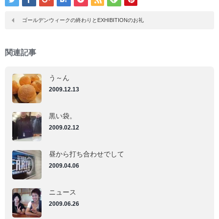
て
て
Tumblr
Pinterest
で
で
ゴールデンウィークの終わりとEXHIBITIONのお礼
共
共
有
有
(新
(新
し
し
い
い
関連記事
ウ
ウ
ィ
ィ
ン
ン
ド
ド
う～ん
ウ
ウ
で
で
2009.12.13
開
開
き
き
ま
ま
す)
す)
黒い袋。
2009.02.12
昼から打ち合わせでして
2009.04.06
ニュース
2009.06.26