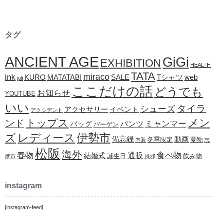
タグ
ANCIENT AGE
GiGi
EXHIBITION
HEALTH
TATA
ink
miraco
KURO
MATATABI
SALE
Tシャツ
web
joli
ここだけの話
どうでも
お知らせ
YOUTUBE
いい
タイラ
シューズ
アクセサリー
イベント
アクシデント
メン
トップス
ンド
ミャンマー
パンツ
バッグ
バーゲン
レディース
伊勢市
ズ
備忘録
動画
冬季限定
夏物
内装
志
松阪
海外
春物
食べ物
通販
結婚式
誕生日
飲み物
摩市
風邪
instagram
[instagram-feed]