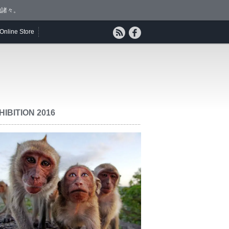
他諸々。
Online Store
HIBITION 2016