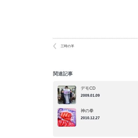
き
き
ま
ま
す)
す)
三時の羊
関連記事
デモCD
2009.01.09
神の拳
2010.12.27