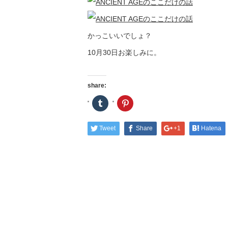
かっこいいでしょ？
10月30日お楽しみに。
share:
ク
ク
リ
リ
ッ
ッ
ク
ク
し
し
Tweet
Share
+1
Hatena
て
て
Tumblr
Pinterest
で
で
共
共
有
有
(新
(新
し
し
い
い
ウ
ウ
ィ
ィ
ン
ン
ド
ド
ウ
ウ
で
で
開
開