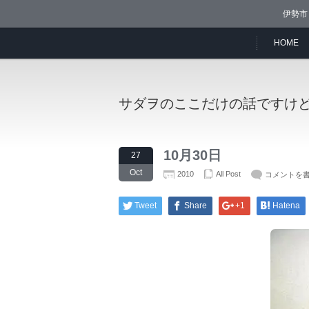
伊勢市
HOME
サダヲのここだけの話ですけ
10月30日
27
Oct
2010
All Post
コメントを
Tweet
Share
+1
Hatena