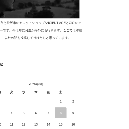
市と松阪市のセレクトショップANCIENT AGEとGiGiのオ
ーです。今は年に何度か海外にも行きます。ここでは洋服
以外の話も投稿して行けたらと思っています。
le
2026年8月
月
火
水
木
金
土
日
1
2
3
4
5
6
7
8
9
0
11
12
13
14
15
16