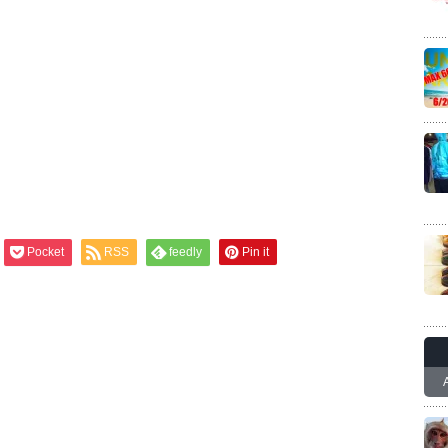
Pocket
RSS
feedly
Pin it