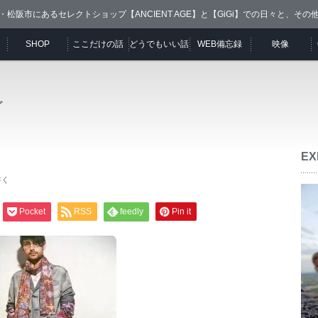
・松阪市にあるセレクトショップ【ANCIENT AGE】と【GiGi】での日々と、その
SHOP
ここだけの話
どうでもいい話
WEB備忘録
映像
ど
EX
書く
Pocket
RSS
feedly
Pin it