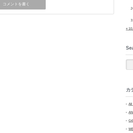
2
3
« 1
Se
カ
All
AN
Gi
W