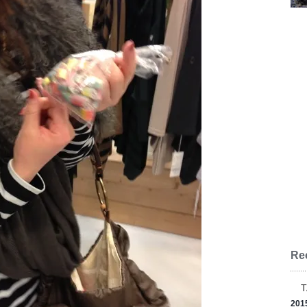
Re
201