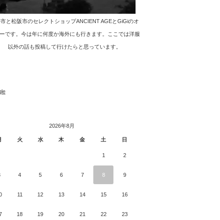
市と松阪市のセレクトショップANCIENT AGEとGiGiのオ
ーです。今は年に何度か海外にも行きます。ここでは洋服
以外の話も投稿して行けたらと思っています。
le
2026年8月
月
火
水
木
金
土
日
1
2
3
4
5
6
7
8
9
0
11
12
13
14
15
16
7
18
19
20
21
22
23