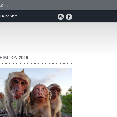
他諸々。
Online Store
HIBITION 2016