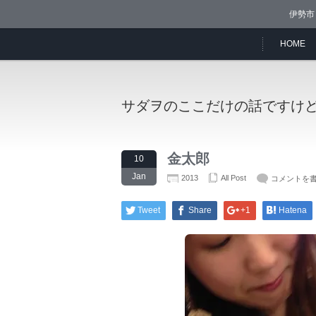
伊勢市
HOME
サダヲのここだけの話ですけ
金太郎
10
Jan
2013
All Post
コメントを
Tweet
Share
+1
Hatena