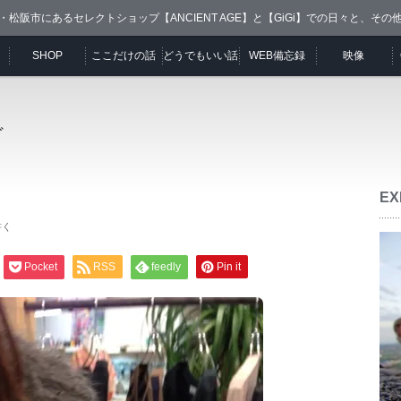
・松阪市にあるセレクトショップ【ANCIENT AGE】と【GiGi】での日々と、その
SHOP
ここだけの話
どうでもいい話
WEB備忘録
映像
ど
EX
書く
Pocket
RSS
feedly
Pin it