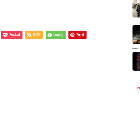
Pocket
RSS
feedly
Pin it