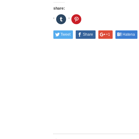
share:
ク
ク
リ
リ
ッ
ッ
ク
ク
し
し
Tweet
Share
+1
Hatena
て
て
Tumblr
Pinterest
で
で
共
共
有
有
(新
(新
し
し
い
い
ウ
ウ
ィ
ィ
ン
ン
ド
ド
ウ
ウ
で
で
開
開
き
き
ま
ま
す)
す)