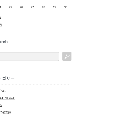
4
25
26
27
28
29
30
1
0月
arch
テゴリー
 Post
CIENT AGE
Gi
EB備忘録