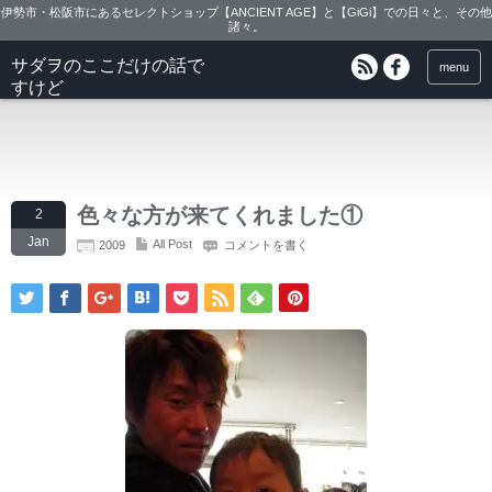
伊勢市・松阪市にあるセレクトショップ【ANCIENT AGE】と【GiGi】での日々と、その他
諸々。
サダヲのここだけの話で
menu
すけど
色々な方が来てくれました①
2
Jan
All Post
2009
コメントを書く