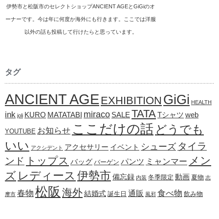
伊勢市と松阪市のセレクトショップANCIENT AGEとGiGiのオ
ーナーです。今は年に何度か海外にも行きます。ここでは洋服
以外の話も投稿して行けたらと思っています。
タグ
ANCIENT AGE
GiGi
EXHIBITION
HEALTH
TATA
ink
miraco
KURO
MATATABI
SALE
Tシャツ
web
joli
ここだけの話
どうでも
お知らせ
YOUTUBE
いい
タイラ
シューズ
アクセサリー
イベント
アクシデント
メン
トップス
ンド
ミャンマー
パンツ
バッグ
バーゲン
レディース
伊勢市
ズ
備忘録
動画
冬季限定
夏物
内装
志
松阪
海外
春物
食べ物
通販
結婚式
誕生日
飲み物
摩市
風邪