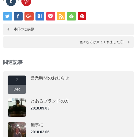
ク
ク
リ
リ
ッ
ッ
ク
ク
し
し
て
て
Tumblr
Pinterest
で
で
本日のご挨拶
共
共
有
有
(新
(新
色々な方が来てくれました②
し
し
い
い
ウ
ウ
ィ
ィ
ン
ン
関連記事
ド
ド
ウ
ウ
で
で
開
開
営業時間のお知らせ
き
き
7
ま
ま
す)
す)
Dec
とあるブランドの方
2010.09.03
無事に
2010.02.06