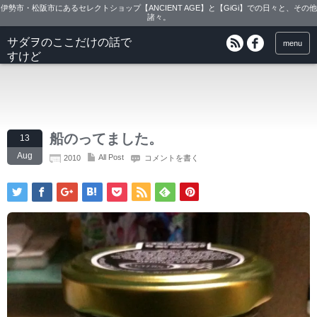
伊勢市・松阪市にあるセレクトショップ【ANCIENT AGE】と【GiGi】での日々と、その他
諸々。
サダヲのここだけの話で
menu
すけど
船のってました。
13
Aug
All Post
2010
コメントを書く