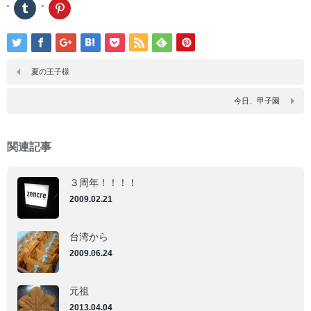
ク
ク
リ
リ
ッ
ッ
ク
ク
し
し
て
て
Tumblr
Pinterest
で
で
夏の王子様
共
共
有
有
(新
(新
今日、甲子園
し
し
い
い
ウ
ウ
ィ
ィ
ン
ン
関連記事
ド
ド
ウ
ウ
で
で
開
開
３周年！！！！
き
き
ま
ま
2009.02.21
す)
す)
台湾から
2009.06.24
元祖
2013.04.04