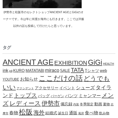
伊勢市と松阪市のセレクトショップANCIENT AGEとGiGiのオ
ーナーです。今は年に何度か海外にも行きます。ここでは洋服
以外の話も投稿して行けたらと思っています。
タグ
ANCIENT AGE
GiGi
EXHIBITION
HEALTH
TATA
ink
miraco
KURO
MATATABI
SALE
Tシャツ
web
joli
ここだけの話
どうでも
お知らせ
YOUTUBE
いい
タイラ
シューズ
アクセサリー
イベント
アクシデント
メン
トップス
ンド
ミャンマー
パンツ
バッグ
バーゲン
レディース
伊勢市
ズ
備忘録
動画
冬季限定
夏物
内装
志
松阪
海外
春物
食べ物
通販
結婚式
誕生日
飲み物
摩市
風邪