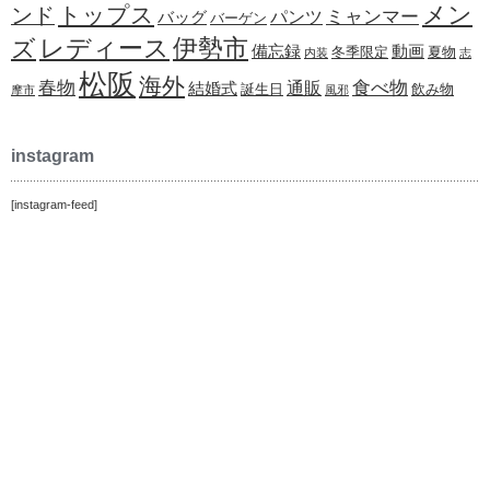
メン
トップス
ンド
ミャンマー
パンツ
バッグ
バーゲン
レディース
伊勢市
ズ
備忘録
動画
冬季限定
夏物
内装
志
松阪
海外
春物
食べ物
通販
結婚式
誕生日
飲み物
摩市
風邪
instagram
[instagram-feed]