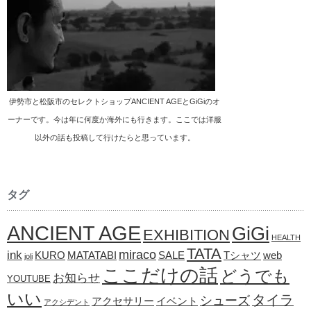
伊勢市と松阪市のセレクトショップANCIENT AGEとGiGiのオ
ーナーです。今は年に何度か海外にも行きます。ここでは洋服
以外の話も投稿して行けたらと思っています。
タグ
ANCIENT AGE
GiGi
EXHIBITION
HEALTH
TATA
ink
miraco
KURO
MATATABI
SALE
Tシャツ
web
joli
ここだけの話
どうでも
お知らせ
YOUTUBE
いい
タイラ
シューズ
アクセサリー
イベント
アクシデント