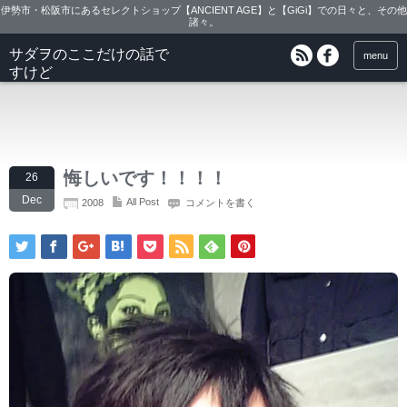
伊勢市・松阪市にあるセレクトショップ【ANCIENT AGE】と【GiGi】での日々と、その他
諸々。
サダヲのここだけの話で
menu
すけど
悔しいです！！！！
26
Dec
All Post
2008
コメントを書く