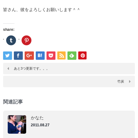
皆さん、彼をよろしくお願いします＾＾
share:
ク
ク
リ
リ
ッ
ッ
ク
ク
し
し
て
て
Tumblr
Pinterest
で
で
あと3つ更新です。。。
共
共
有
有
(新
(新
竹炭
し
し
い
い
ウ
ウ
ィ
ィ
ン
ン
関連記事
ド
ド
ウ
ウ
で
で
開
開
かなた
き
き
ま
ま
2011.08.27
す)
す)