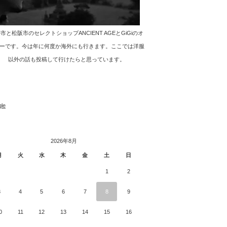
市と松阪市のセレクトショップANCIENT AGEとGiGiのオ
ーです。今は年に何度か海外にも行きます。ここでは洋服
以外の話も投稿して行けたらと思っています。
le
2026年8月
月
火
水
木
金
土
日
1
2
3
4
5
6
7
8
9
0
11
12
13
14
15
16