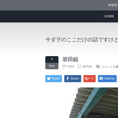
伊勢市
HOME
サダヲのここだけの話ですけ
岩田組
4
Nov
2010
All Post
コメントを
Tweet
Share
+1
Hatena