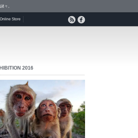
他諸々。
Online Store
HIBITION 2016