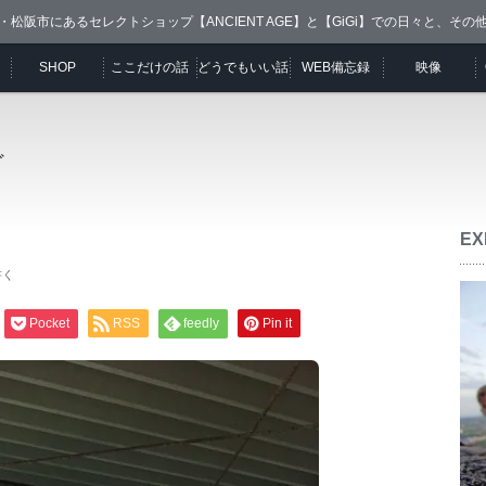
・松阪市にあるセレクトショップ【ANCIENT AGE】と【GiGi】での日々と、その
SHOP
ここだけの話
どうでもいい話
WEB備忘録
映像
ど
EX
書く
Pocket
RSS
feedly
Pin it