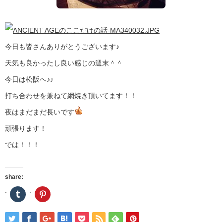
今日も皆さんありがとうございます♪
天気も良かったし良い感じの週末＾＾
今日は松阪へ♪♪
打ち合わせを兼ねて網焼き頂いてます！！
夜はまだまだ長いです
頑張ります！
では！！！
share:
ク
ク
リ
リ
ッ
ッ
ク
ク
し
し