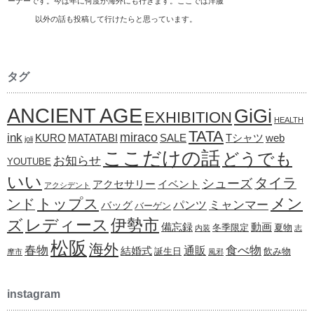
ーナーです。今は年に何度か海外にも行きます。ここでは洋服
以外の話も投稿して行けたらと思っています。
タグ
ANCIENT AGE
GiGi
EXHIBITION
HEALTH
TATA
ink
miraco
KURO
MATATABI
SALE
Tシャツ
web
joli
ここだけの話
どうでも
お知らせ
YOUTUBE
いい
タイラ
シューズ
アクセサリー
イベント
アクシデント
メン
トップス
ンド
ミャンマー
パンツ
バッグ
バーゲン
レディース
伊勢市
ズ
備忘録
動画
冬季限定
夏物
内装
志
松阪
海外
春物
食べ物
通販
結婚式
誕生日
飲み物
摩市
風邪
instagram