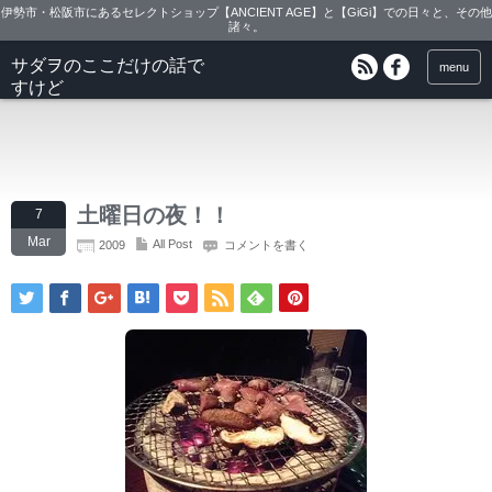
伊勢市・松阪市にあるセレクトショップ【ANCIENT AGE】と【GiGi】での日々と、その他
諸々。
サダヲのここだけの話で
menu
すけど
土曜日の夜！！
7
Mar
All Post
2009
コメントを書く