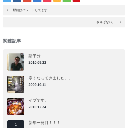
て
て
Tumblr
Pinterest
で
で
駅前はパレードしてます
共
共
有
有
(新
(新
さりげない。
し
し
い
い
ウ
ウ
ィ
ィ
ン
ン
関連記事
ド
ド
ウ
ウ
で
で
開
開
話半分
き
き
ま
ま
2010.09.22
す)
す)
寒くなってきました。。
2009.10.11
イブです。
2010.12.24
新年一発目！！！
1