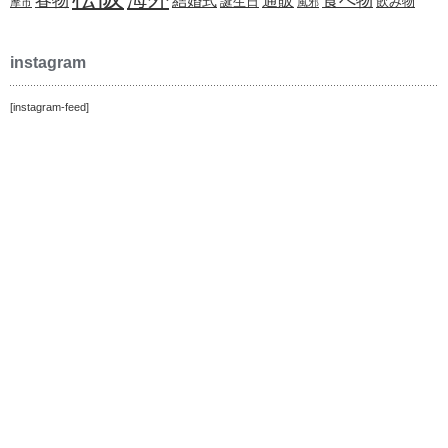
春物
食べ物
通販
結婚式
誕生日
飲み物
摩市
風邪
instagram
[instagram-feed]