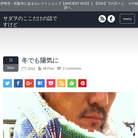
伊勢市・松阪市にあるセレクトショップ【ANCIENT AGE】と【GiGi】での日々と、その他
諸々。
サダヲのここだけの話で
menu
すけど
冬でも陽気に
11
Nov
All Post
2 comments
2010