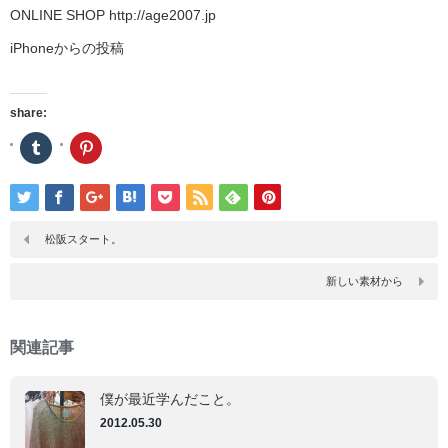
ONLINE SHOP http://age2007.jp
iPhoneからの投稿
share:
ク
ク
リ
リ
ッ
ッ
ク
ク
し
し
て
て
Tumblr
Pinterest
で
で
松阪スタート。
共
共
有
有
(新
(新
新しい素材から
し
し
い
い
ウ
ウ
ィ
ィ
ン
ン
関連記事
ド
ド
ウ
ウ
で
で
開
開
僕が最近学んだこと。
き
き
ま
ま
2012.05.30
す)
す)