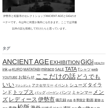
伊勢市と松阪市のセレクトショップANCIENT AGEとGiGiのオ
ーナーです。今は年に何度か海外にも行きます。ここでは洋服
以外の話も投稿して行けたらと思っています。
タグ
ANCIENT AGE
GiGi
EXHIBITION
HEALTH
TATA
ink
miraco
KURO
MATATABI
SALE
Tシャツ
web
joli
ここだけの話
どうでも
お知らせ
YOUTUBE
いい
タイラ
シューズ
アクセサリー
イベント
アクシデント
メン
トップス
ンド
ミャンマー
パンツ
バッグ
バーゲン
レディース
伊勢市
ズ
備忘録
動画
冬季限定
夏物
内装
志
松阪
海外