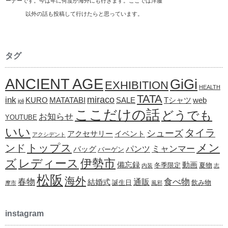
ーナーです。今は年に何度か海外にも行きます。ここでは洋服
以外の話も投稿して行けたらと思っています。
タグ
ANCIENT AGE
GiGi
EXHIBITION
HEALTH
TATA
ink
miraco
KURO
MATATABI
SALE
Tシャツ
web
joli
ここだけの話
どうでも
お知らせ
YOUTUBE
いい
タイラ
シューズ
アクセサリー
イベント
アクシデント
メン
トップス
ンド
ミャンマー
パンツ
バッグ
バーゲン
レディース
伊勢市
ズ
備忘録
動画
冬季限定
夏物
内装
志
松阪
海外
春物
食べ物
通販
結婚式
誕生日
飲み物
摩市
風邪
instagram