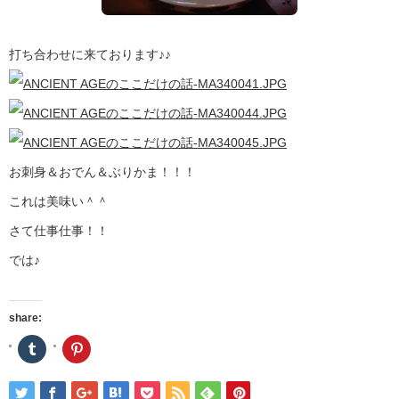
打ち合わせに来ております♪♪
お刺身＆おでん＆ぶりかま！！！
これは美味い＾＾
さて仕事仕事！！
では♪
share:
ク
ク
リ
リ
ッ
ッ
ク
ク
し
し