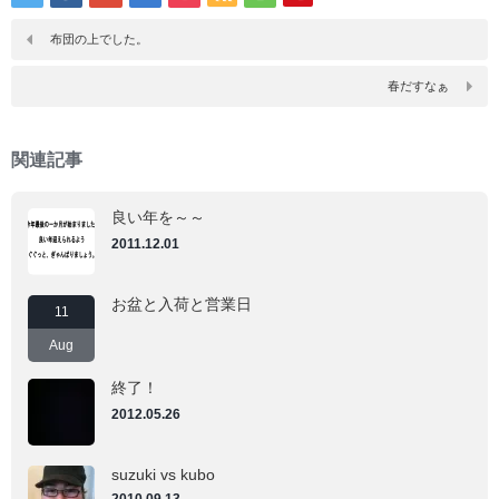
て
て
Tumblr
Pinterest
で
で
布団の上でした。
共
共
有
有
(新
(新
春だすなぁ
し
し
い
い
ウ
ウ
ィ
ィ
ン
ン
関連記事
ド
ド
ウ
ウ
で
で
開
開
良い年を～～
き
き
ま
ま
2011.12.01
す)
す)
お盆と入荷と営業日
11
Aug
終了！
2012.05.26
suzuki vs kubo