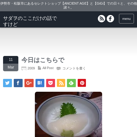
伊勢市・松阪市にあるセレクトショップ【ANCIENT AGE】と【GiGi】での日々と、その他
諸々。
サダヲのここだけの話で
menu
すけど
今日はこちらで
11
Mar
All Post
2009
コメントを書く