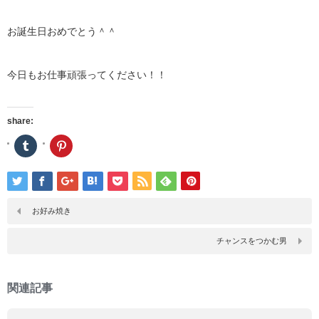
お誕生日おめでとう＾＾
今日もお仕事頑張ってください！！
share:
ク
ク
リ
リ
ッ
ッ
ク
ク
し
し
て
て
Tumblr
Pinterest
で
で
お好み焼き
共
共
有
有
(新
(新
チャンスをつかむ男
し
し
い
い
ウ
ウ
ィ
ィ
ン
ン
関連記事
ド
ド
ウ
ウ
で
で