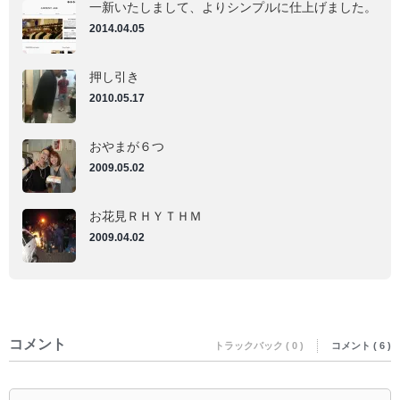
開
開
一新いたしまして、よりシンプルに仕上げました。
き
き
ま
ま
2014.04.05
す)
す)
押し引き
2010.05.17
おやまが６つ
2009.05.02
お花見ＲＨＹＴＨＭ
2009.04.02
コメント
トラックバック ( 0 )
コメント ( 6 )