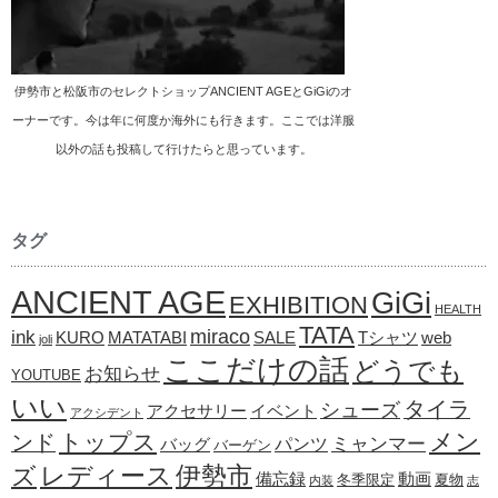
伊勢市と松阪市のセレクトショップANCIENT AGEとGiGiのオ
ーナーです。今は年に何度か海外にも行きます。ここでは洋服
以外の話も投稿して行けたらと思っています。
タグ
ANCIENT AGE
GiGi
EXHIBITION
HEALTH
TATA
ink
miraco
KURO
MATATABI
SALE
Tシャツ
web
joli
ここだけの話
どうでも
お知らせ
YOUTUBE
いい
タイラ
シューズ
アクセサリー
イベント
アクシデント
メン
トップス
ンド
ミャンマー
パンツ
バッグ
バーゲン
レディース
伊勢市
ズ
備忘録
動画
冬季限定
夏物
内装
志