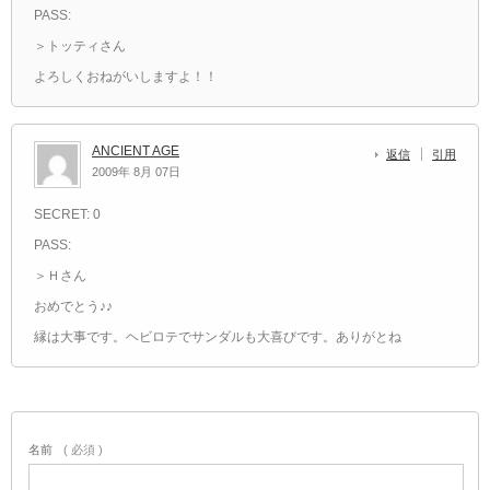
PASS:
＞トッティさん
よろしくおねがいしますよ！！
ANCIENT AGE
返信
引用
2009年 8月 07日
SECRET: 0
PASS:
＞Ｈさん
おめでとう♪♪
縁は大事です。ヘビロテでサンダルも大喜びです。ありがとね
名前
( 必須 )