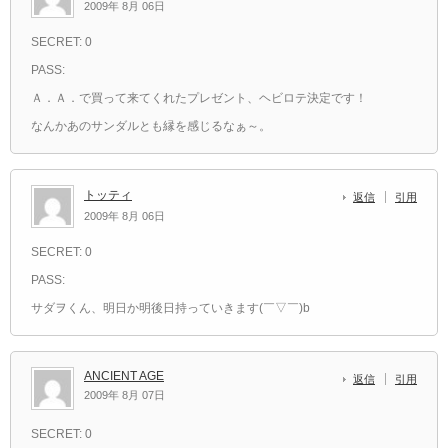
2009年 8月 06日
SECRET: 0
PASS:
Ａ．Ａ．で買って来てくれたプレゼント、ヘビロテ決定です！
なんかあのサンダルとも縁を感じるなぁ～。
トッティ
返信
引用
2009年 8月 06日
SECRET: 0
PASS:
サダヲくん、明日か明後日持っていきます(￣▽￣)b
ANCIENT AGE
返信
引用
2009年 8月 07日
SECRET: 0