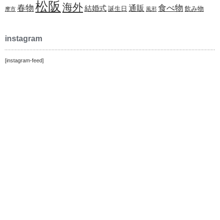
松阪
海外
春物
食べ物
通販
結婚式
誕生日
飲み物
摩市
風邪
instagram
[instagram-feed]