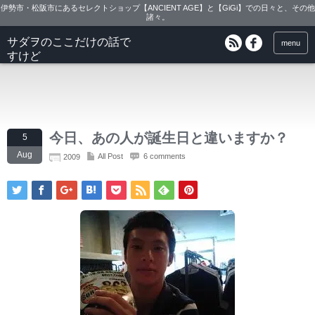
伊勢市・松阪市にあるセレクトショップ【ANCIENT AGE】と【GiGi】での日々と、その他
諸々。
サダヲのここだけの話で
menu
すけど
今日、あの人が誕生日と違いますか？
5
Aug
All Post
6 comments
2009