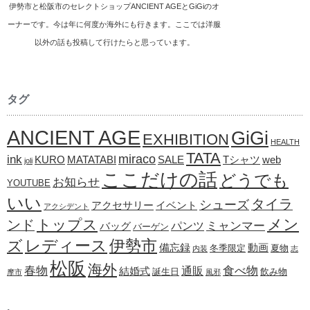
伊勢市と松阪市のセレクトショップANCIENT AGEとGiGiのオ
ーナーです。今は年に何度か海外にも行きます。ここでは洋服
以外の話も投稿して行けたらと思っています。
タグ
ANCIENT AGE
GiGi
EXHIBITION
HEALTH
TATA
ink
miraco
KURO
MATATABI
SALE
Tシャツ
web
joli
ここだけの話
どうでも
お知らせ
YOUTUBE
いい
タイラ
シューズ
アクセサリー
イベント
アクシデント
メン
トップス
ンド
ミャンマー
パンツ
バッグ
バーゲン
レディース
伊勢市
ズ
備忘録
動画
冬季限定
夏物
内装
志
松阪
海外
春物
食べ物
通販
結婚式
誕生日
飲み物
摩市
風邪