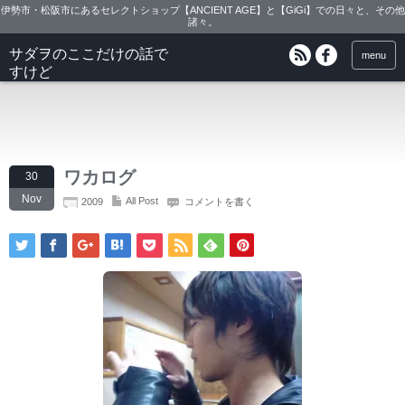
伊勢市・松阪市にあるセレクトショップ【ANCIENT AGE】と【GiGi】での日々と、その他
諸々。
サダヲのここだけの話で
menu
すけど
ワカログ
30
Nov
All Post
2009
コメントを書く