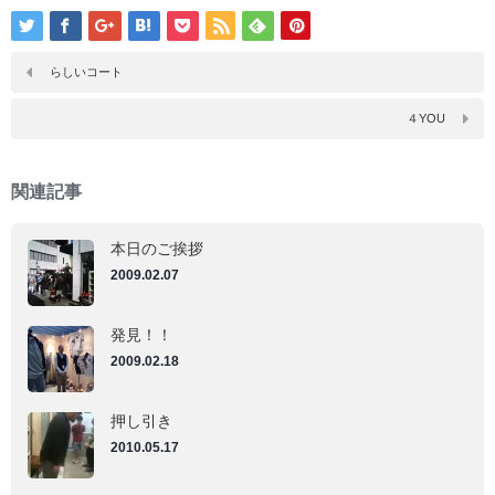
ク
ク
し
し
て
て
Tumblr
Pinterest
で
で
らしいコート
共
共
有
有
(新
(新
４YOU
し
し
い
い
ウ
ウ
ィ
ィ
ン
ン
関連記事
ド
ド
ウ
ウ
で
で
開
開
本日のご挨拶
き
き
ま
ま
2009.02.07
す)
す)
発見！！
2009.02.18
押し引き
2010.05.17