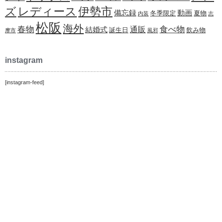
レディース
伊勢市
ズ
備忘録
動画
冬季限定
夏物
内装
志
松阪
海外
春物
食べ物
通販
結婚式
誕生日
飲み物
摩市
風邪
instagram
[instagram-feed]