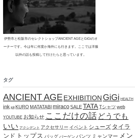
伊勢市と松阪市のセレクトショップANCIENT AGEとGiGiのオ
ーナーです。今は年に何度か海外にも行きます。ここでは洋服
以外の話も投稿して行けたらと思っています。
タグ
ANCIENT AGE
GiGi
EXHIBITION
HEALTH
TATA
ink
miraco
KURO
MATATABI
SALE
Tシャツ
web
joli
ここだけの話
どうでも
お知らせ
YOUTUBE
いい
タイラ
シューズ
アクセサリー
イベント
アクシデント
メン
トップス
ンド
ミャンマー
パンツ
バッグ
バーゲン