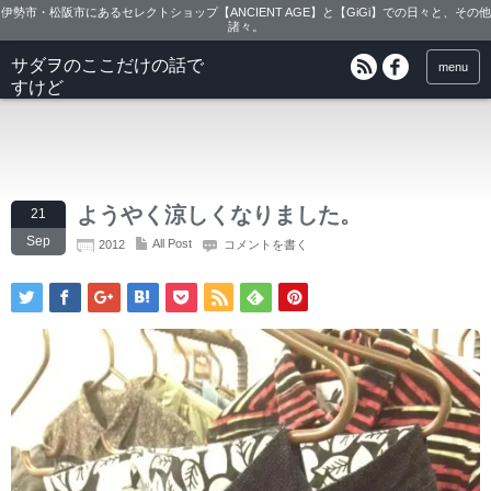
伊勢市・松阪市にあるセレクトショップ【ANCIENT AGE】と【GiGi】での日々と、その他
諸々。
サダヲのここだけの話で
menu
すけど
ようやく涼しくなりました。
21
Sep
All Post
2012
コメントを書く