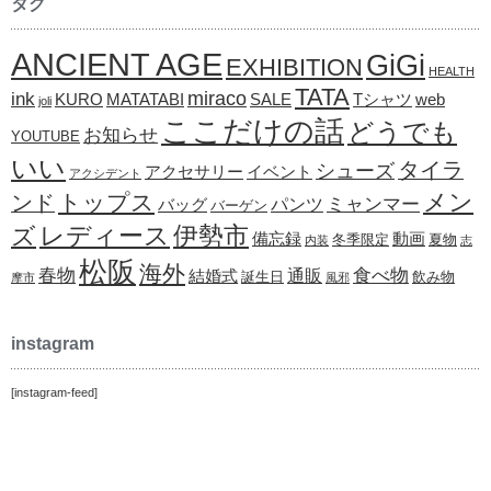
タグ
ANCIENT AGE
GiGi
EXHIBITION
HEALTH
TATA
ink
miraco
KURO
MATATABI
SALE
Tシャツ
web
joli
ここだけの話
どうでも
お知らせ
YOUTUBE
いい
タイラ
シューズ
アクセサリー
イベント
アクシデント
メン
トップス
ンド
ミャンマー
パンツ
バッグ
バーゲン
レディース
伊勢市
ズ
備忘録
動画
冬季限定
夏物
内装
志
松阪
海外
春物
食べ物
通販
結婚式
誕生日
飲み物
摩市
風邪
instagram
[instagram-feed]