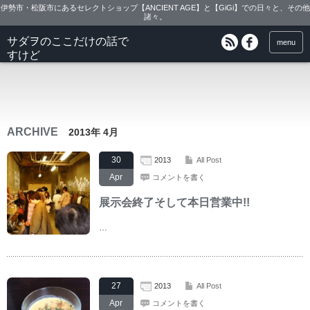
伊勢市・松阪市にあるセレクトショップ【ANCIENT AGE】と【GiGi】での日々と、その他
諸々。
サダヲのここだけの話で
menu
すけど
ARCHIVE
2013年 4月
30
2013
All Post
Apr
コメントを書く
展示会終了そして本日営業中!!
…
27
2013
All Post
Apr
コメントを書く