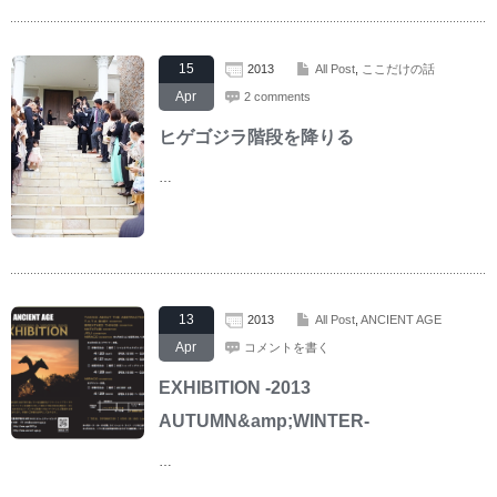
15
2013
All Post
,
ここだけの話
Apr
2 comments
ヒゲゴジラ階段を降りる
…
13
2013
All Post
,
ANCIENT AGE
Apr
コメントを書く
EXHIBITION -2013
AUTUMN&amp;WINTER-
…