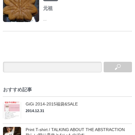
元祖
…
おすすめ記事
GiGi 2014-2015福袋&SALE
2014.12.31
Print T-shirt / TALKING ABOUT THE ABSTRACTION